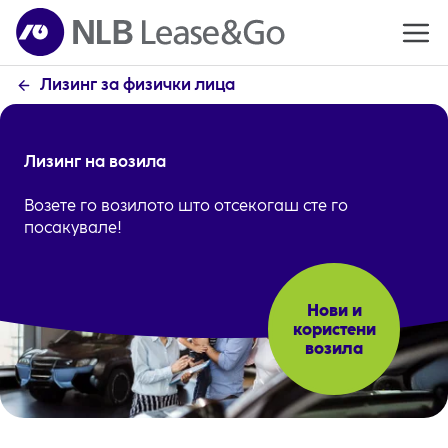
Лизинг за физички лица
Лизинг на возила
Возете го возилото што отсекогаш сте го
посакувале!
Нови и
користени
возила