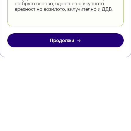
на бруто основа, односно на вкупната
вредност на возилото, вклучително и ДДВ.
Продолжи
Како до лизинг?
Постапката е лесна и едноставна, а одговорот на
барањето е брз.