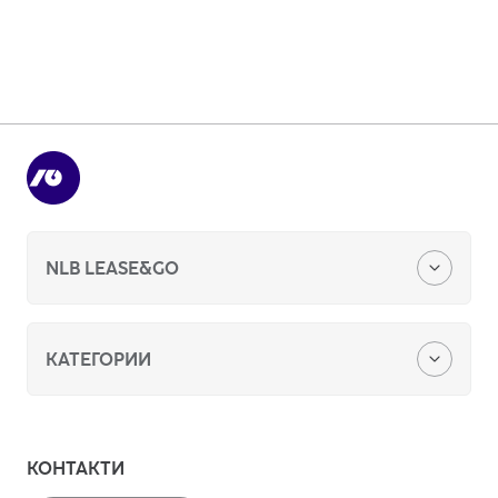
Закажете
NLB LEASE&GO
За нас
КАТЕГОРИИ
Кариера
Лизинг на возила
Корпоративно управување
КОНТАКТИ