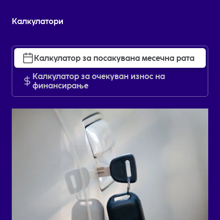
Пополнете го барањето и добијте понуда
прилагодена на вашите желби и потреби.
Калкулатори
Калкулатор за посакувана месечна рата
Калкулатор за очекуван износ на
финансирање