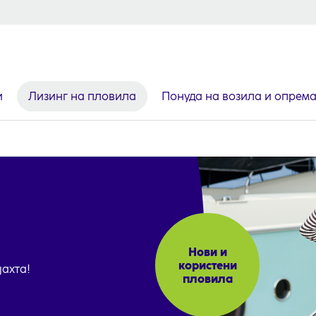
и
Лизинг на пловила
Понуда на возила и опрем
Нови и
користени
јахта!
пловила