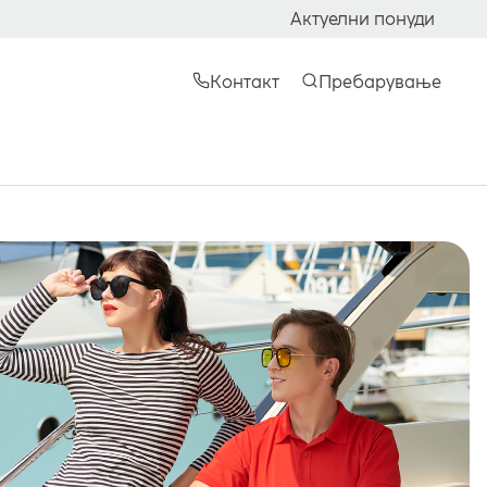
Актуелни понуди
Контакт
Пребарување
а