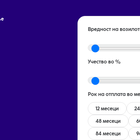
ње
Вредност на возилот
Учество во %
Рок на отплата во м
12 месеци
24
48 месеци
6
84 месеци
9