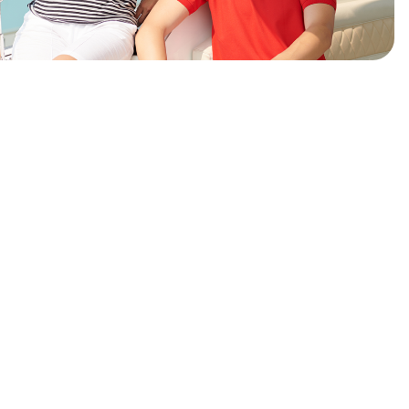
илност
ден на вашите желби и потреби