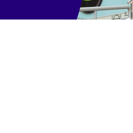
ксибилни услови на лизинг и донесете нов бран на
Флексиб
Прилаго