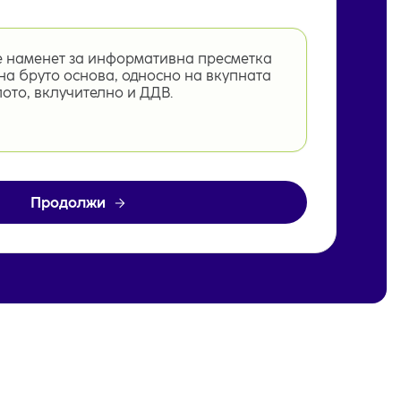
е наменет за информативна пресметка
а бруто основа, односно на вкупната
лото, вклучително и ДДВ.
Продолжи